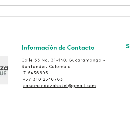
S
Información de Contacto
Calle 53 No. 31-140, Bucaramanga -
Santander, Colombia
7 6436605
+57 310 2546763
casamendozahotel@gmail.com
Copyright © Casa Mendoza Hotel. All rights reserved.
Síguenos: