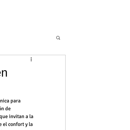
en
nica para 
ón de 
ue invitan a la 
 el confort y la 