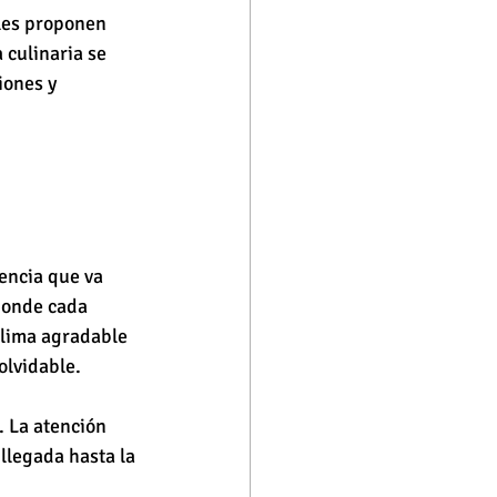
les proponen 
 culinaria se 
iones y 
encia que va 
donde cada 
clima agradable 
olvidable.
. La atención 
llegada hasta la 