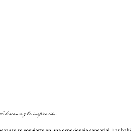
el descanso y la inspiración
descanso se convierte en una experiencia sensorial. Las hab